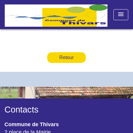
menu
Retour
Contacts
Commune de Thivars
2 place de la Mairie