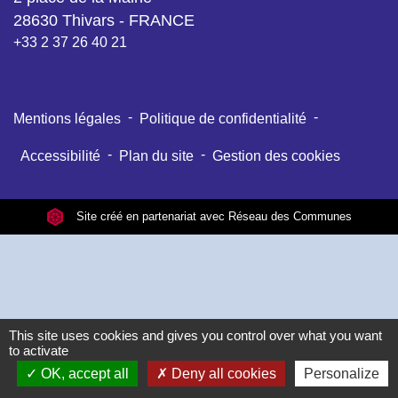
28630 Thivars - FRANCE
+33 2 37 26 40 21
-
-
Mentions légales
Politique de confidentialité
-
-
Accessibilité
Plan du site
Gestion des cookies
Site créé en partenariat avec Réseau des Communes
This site uses cookies and gives you control over what you want
to activate
OK, accept all
Deny all cookies
Personalize