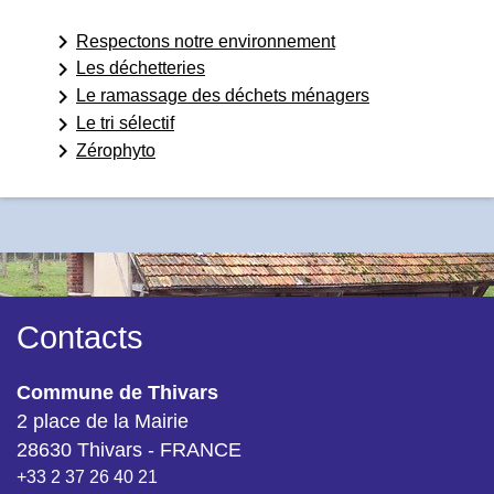
keyboard_arrow_right
Respectons notre environnement
keyboard_arrow_right
Les déchetteries
keyboard_arrow_right
Le ramassage des déchets ménagers
keyboard_arrow_right
Le tri sélectif
keyboard_arrow_right
Zérophyto
Contacts
Commune de Thivars
2 place de la Mairie
28630 Thivars - FRANCE
+33 2 37 26 40 21