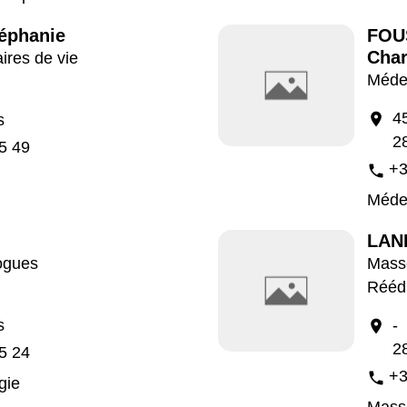
éphanie
FOU
Char
aires de vie
Médec
4
location_on
s
2
5 49
+3
phone
Méde
LAND
ogues
Masse
Rééd
s
-
location_on
2
5 24
+3
phone
gie
Masse