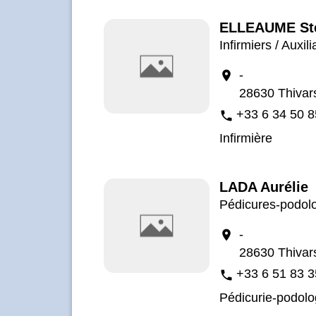
ELLEAUME St
Infirmiers / Auxili
-
location_on
28630 Thivar
+33 6 34 50 8
phone
Infirmière
LADA Aurélie
Pédicures-podol
-
location_on
28630 Thivar
+33 6 51 83 3
phone
Pédicurie-podolo