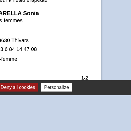
ARELLA Sonia
s-femmes
8630 Thivars
3 6 84 14 47 08
-femme
1
-2
Deny all cookies
Personalize