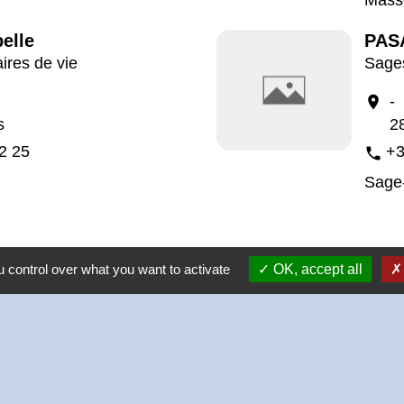
elle
PAS
aires de vie
Sage
-
location_on
s
2
2 25
+3
phone
Sage
 control over what you want to activate
OK, accept all