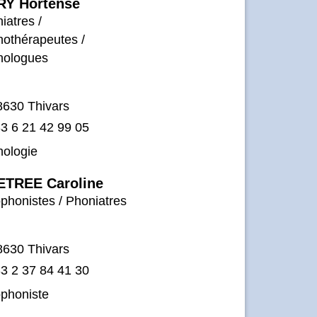
RY Hortense
iatres /
othérapeutes /
hologues
8630 Thivars
3 6 21 42 99 05
hologie
ETREE Caroline
phonistes / Phoniatres
8630 Thivars
3 2 37 84 41 30
phoniste