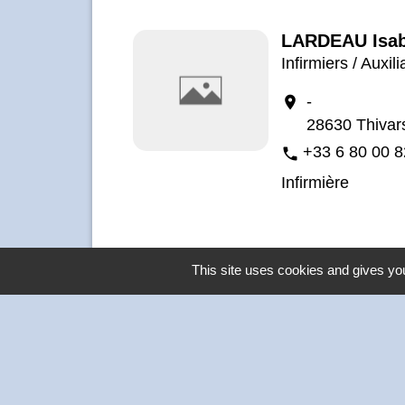
LARDEAU Isab
Infirmiers / Auxili
-
location_on
28630 Thivar
+33 6 80 00 8
phone
Infirmière
This site uses cookies and gives you
Contacts