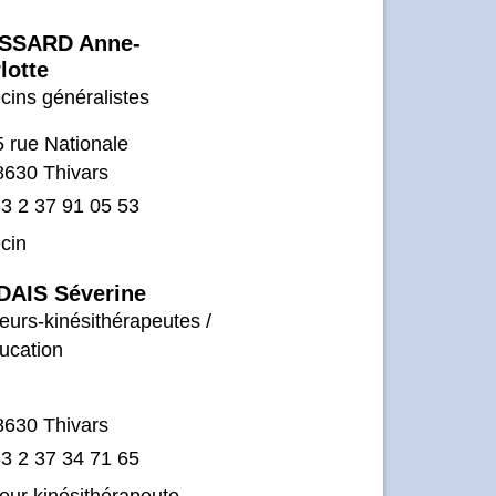
SSARD Anne-
lotte
ins généralistes
5 rue Nationale
8630 Thivars
3 2 37 91 05 53
cin
AIS Séverine
urs-kinésithérapeutes /
ucation
8630 Thivars
3 2 37 34 71 65
ur kinésithérapeute