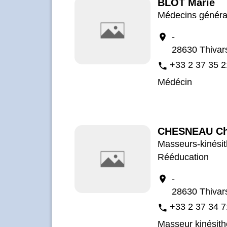
BLOT Marie
Médecins général
-
location_on
28630 Thivar
+33 2 37 35 2
phone
Médécin
CHESNEAU Ch
Masseurs-kinésit
Rééducation
-
location_on
28630 Thivar
+33 2 37 34 7
phone
Masseur kinésit