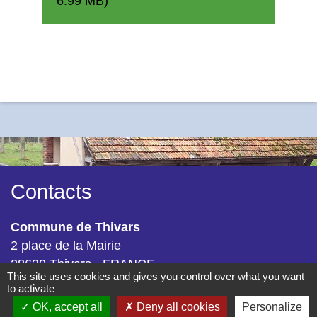
6.99 MB)
Contacts
Commune de Thivars
2 place de la Mairie
28630 Thivars - FRANCE
This site uses cookies and gives you control over what you want
+33 2 37 26 40 21
to activate
OK, accept all
Deny all cookies
Personalize