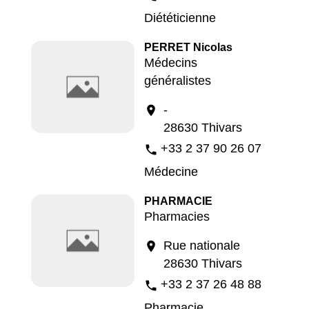
Diététicienne
PERRET Nicolas
Médecins
généralistes
-
location_on
28630 Thivars
+33 2 37 90 26 07
phone
Médecine
PHARMACIE
Pharmacies
Rue nationale
location_on
28630 Thivars
+33 2 37 26 48 88
phone
Pharmacie