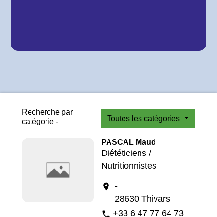
Recherche par
Toutes les catégories
catégorie -
PASCAL Maud
Diététiciens /
Nutritionnistes
-
location_on
28630 Thivars
+33 6 47 77 64 73
phone