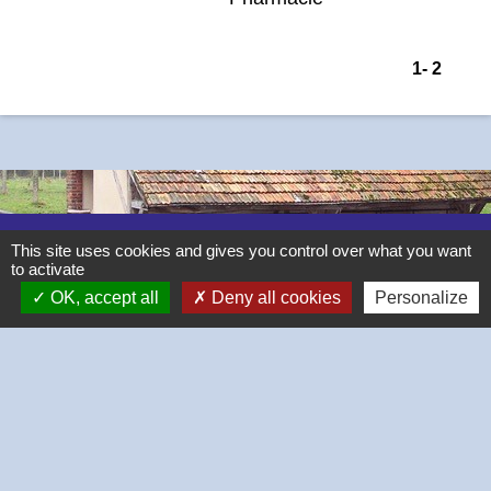
1
-
2
Contacts
This site uses cookies and gives you control over what you want
to activate
OK, accept all
Deny all cookies
Personalize
Commune de Thivars
2 place de la Mairie
28630 Thivars - FRANCE
+33 2 37 26 40 21
-
-
Mentions légales
Politique de confidentialité