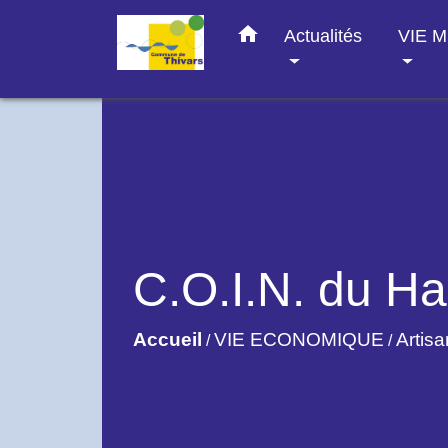
home
Actualités
VIE 
C.O.I.N. du H
Accueil
VIE ECONOMIQUE
Artis
/
/