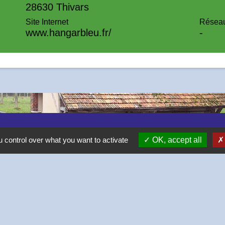
28630 Thivars
Site Internet
Réseau
www.hangarbleu.fr/
-
 control over what you want to activate
OK, accept all