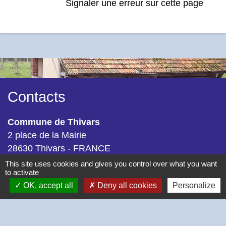
Signaler une erreur sur cette page
Contacts
Commune de Thivars
2 place de la Mairie
28630 Thivars - FRANCE
+33 2 37 26 40 21
This site uses cookies and gives you control over what you want
to activate
OK, accept all
Deny all cookies
Personalize
-
-
Mentions légales
Politique de confidentialité
-
-
Accessibilité
Plan du site
Gestion des cookies