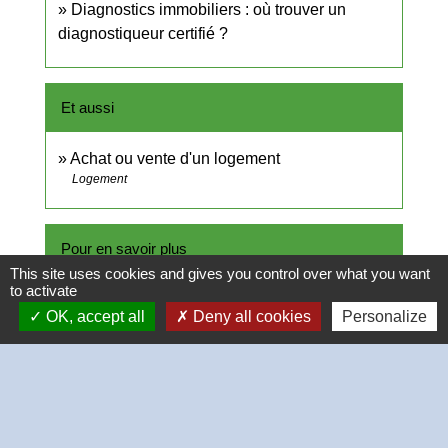
Diagnostics immobiliers : où trouver un
diagnostiqueur certifié ?
Et aussi
Achat ou vente d'un logement
Logement
Pour en savoir plus
This site uses cookies and gives you control over what you want
to activate
Vente d'un logement à usage d'habitation :
OK, accept all
Deny all cookies
Personalize
open_in_new
diagnostics immobiliers obligatoires
Institut national de la consommation (INC)
Mémo sur les diagnostics immobiliers en cas
open_in_new
de vente ou de location
Institut national de la consommation (INC)