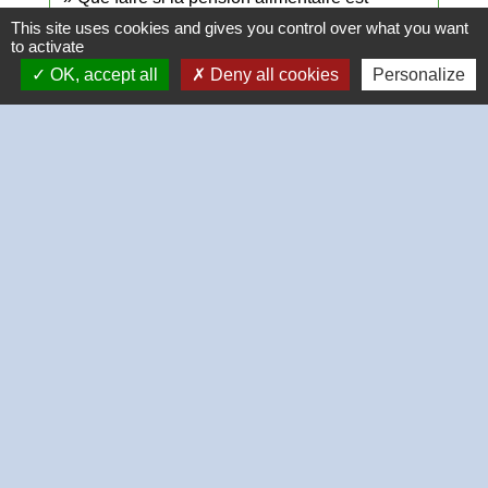
impayée et que le débiteur à l'étranger ?
This site uses cookies and gives you control over what you want
to activate
Qui doit payer l'huissier de justice (à présent
OK, accept all
Deny all cookies
Personalize
appelé commissaire de justice) qui se charge de
réclamer un impayé ?
Comment obtenir l'intermédiation financière ?
Signaler une erreur sur cette page
Contacts
Commune de Thivars