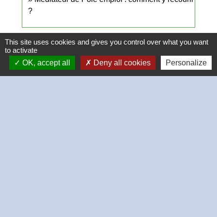
?
This site uses cookies and gives you control over what you want
Et aussi
to activate
OK, accept all
Deny all cookies
Personalize
Chômage : inscription à Pôle emploi
Social - Santé
Chômage : obligation de recherche d'emploi
(PPAE)
Social - Santé
Signaler une erreur sur cette page