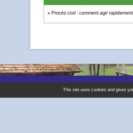
Procès civil : comment agir rapidement 
Contacts
This site uses cookies and gives you
Commune de Thivars
2 place de la Mairie
28630 Thivars - FRANCE
+33 2 37 26 40 21