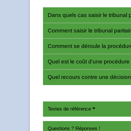
Dans quels cas saisir le tribunal
Comment saisir le tribunal parita
Comment se déroule la procédure 
Quel est le coût d'une procédure 
Quel recours contre une décision 
Textes de référence
Questions ? Réponses !