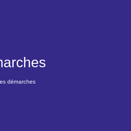
marches
des démarches