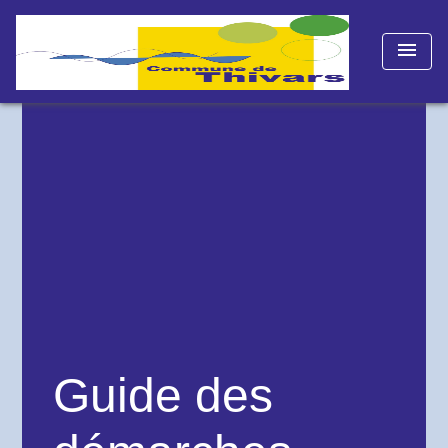
menu
Guide des