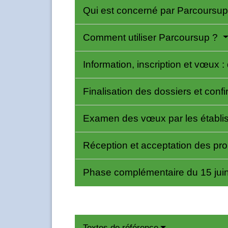
Qui est concerné par Parcoursu
Comment utiliser Parcoursup ?
Information, inscription et vœu
Finalisation des dossiers et conf
Examen des vœux par les établis
Réception et acceptation des prop
Phase complémentaire du 15 jui
Textes de référence