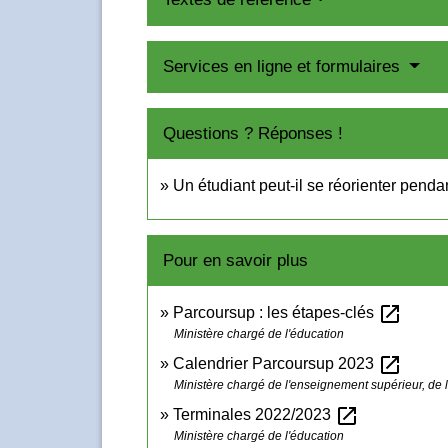
Services en ligne et formulaires
Questions ? Réponses !
Un étudiant peut-il se réorienter penda
Pour en savoir plus
open_in_new
Parcoursup : les étapes-clés
Ministère chargé de l'éducation
open_in_new
Calendrier Parcoursup 2023
Ministère chargé de l'enseignement supérieur, de l
open_in_new
Terminales 2022/2023
Ministère chargé de l'éducation