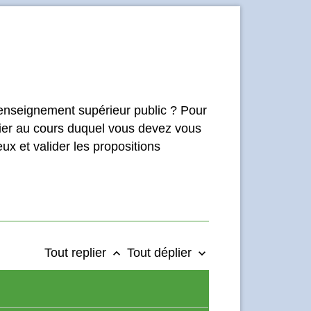
l'enseignement supérieur public ? Pour
rier au cours duquel vous devez vous
ux et valider les propositions
Tout replier
Tout déplier
keyboard_arrow_up
keyboard_arrow_down