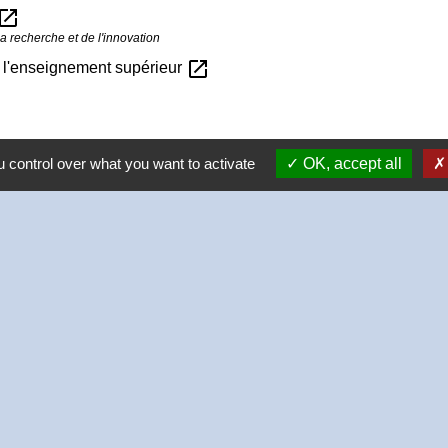
pen_in_new
a recherche et de l'innovation
open_in_new
rs l'enseignement supérieur
 control over what you want to activate
OK, accept all