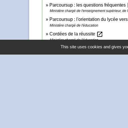
o
Parcoursup : les questions fréquentes
Ministère chargé de l'enseignement supérieur, de l
Parcoursup : l'orientation du lycée ve
Ministère chargé de l'éducation
open_in_new
Cordées de la réussite
Ministère chargé de l'éducation
This site uses cookies and gives you
Contacts
Commune de Thivars