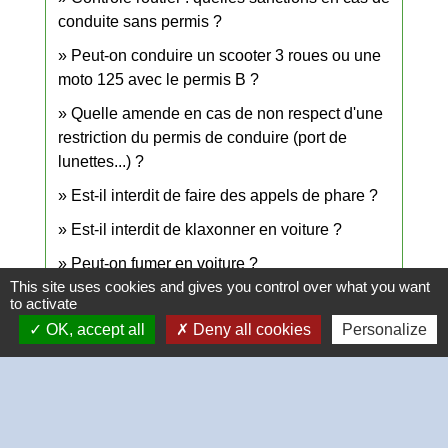
conduite sans permis ?
Peut-on conduire un scooter 3 roues ou une
moto 125 avec le permis B ?
Quelle amende en cas de non respect d'une
restriction du permis de conduire (port de
lunettes...) ?
Est-il interdit de faire des appels de phare ?
Est-il interdit de klaxonner en voiture ?
Peut-on fumer en voiture ?
This site uses cookies and gives you control over what you want
Ceinture de sécurité, siège auto enfant ou
to activate
bébé : quelles sont les règles ?
OK, accept all
Deny all cookies
Personalize
Peut-on être dispensé du port de la ceinture de
sécurité ?
Solde du permis de conduire : comment
connaître son nombre de points ?