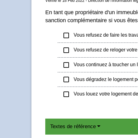
Vérifié le 18 Feb 2022 - Direction de l'information lé
En tant que propriétaire d'un immeub
sanction complémentaire si vous êtes 
check_box_outline_blank
Vous refusez de faire les trava
check_box_outline_blank
Vous refusez de reloger votre 
check_box_outline_blank
Vous continuez à toucher un lo
check_box_outline_blank
Vous dégradez le logement pour
check_box_outline_blank
Vous louez votre logement dev
Textes de référence