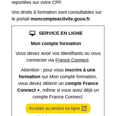
reportées sur votre CPF.
Vos droits à formation sont consultables sur
le portail
moncompteactivite.gouv.fr
.
desktop_mac
SERVICE EN LIGNE
Mon compte formation
Vous devez avoir vos identifiants ou vous
connecter via
France Connect
.
Attention : pour vous
inscrire à une
formation
sur Mon compte formation,
vous devez détenir un
compte France
Connect +
, même si vous avez déjà un
compte France Connect.
open_in_new
Accéder au service en ligne