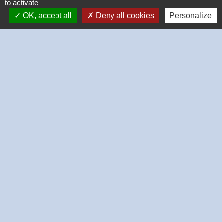
to activate
Signaler une erreur sur cette page
OK, accept all
Deny all cookies
Personalize
Contacts
Commune de Thivars
2 place de la Mairie
28630 Thivars - FRANCE
+33 2 37 26 40 21
-
-
Mentions légales
Politique de confidentialité