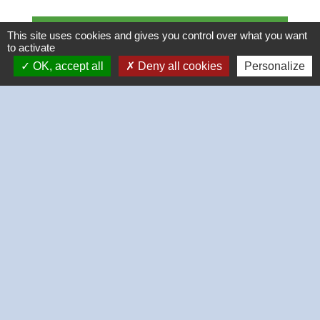
Textes de référence
This site uses cookies and gives you control over what you want
to activate
OK, accept all
Deny all cookies
Personalize
Questions ? Réponses !
Qu'est-ce qu'un accident du travail ?
Qu'est-ce qu'un accident de trajet ?
Travail et Covid-19 : quelles sont les règles ?
Et aussi
Maladie professionnelle : démarches à
effectuer
Travail - Formation