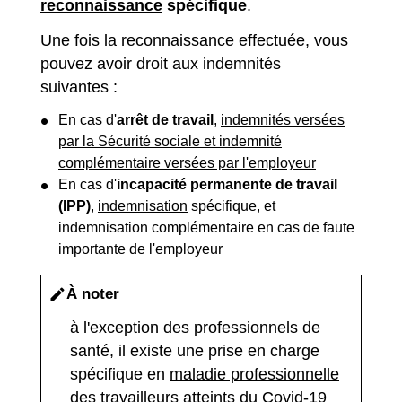
reconnaissance
spécifique
.
Une fois la reconnaissance effectuée, vous
pouvez avoir droit aux indemnités
suivantes :
En cas d'
arrêt de travail
,
indemnités versées
par la Sécurité sociale et indemnité
complémentaire versées par l'employeur
En cas d'
incapacité permanente de travail
(IPP)
,
indemnisation
spécifique, et
indemnisation complémentaire en cas de faute
importante de l'employeur
À noter
edit
à l'exception des professionnels de
santé, il existe une prise en charge
spécifique en
maladie professionnelle
des travailleurs atteints du Covid-19