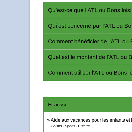
Qu'est-ce que l'ATL ou Bons lois
Qui est concerné par l'ATL ou Bon
Comment bénéficier de l'ATL ou B
Quel est le montant de l'ATL ou B
Comment utiliser l'ATL ou Bons lo
Et aussi
Aide aux vacances pour les enfants et 
Loisirs - Sports - Culture