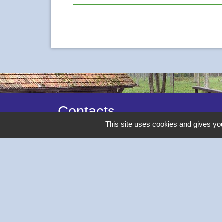
Contacts
This site uses cookies and gives you
Commune de Thivars
2 place de la Mairie
28630 Thivars - FRANCE
+33 2 37 26 40 21
-
Mentions légales
Politique de confidentialité