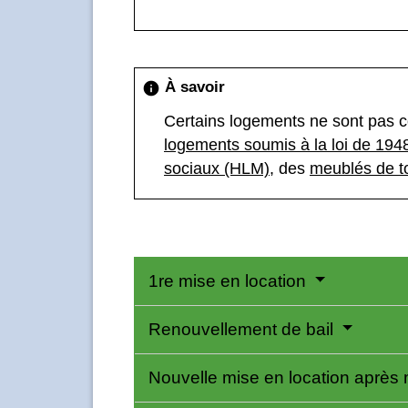
À savoir
info
Certains logements ne sont pas co
logements soumis à la loi de 194
sociaux (HLM)
, des
meublés de t
1re mise en location
Renouvellement de bail
Nouvelle mise en location après