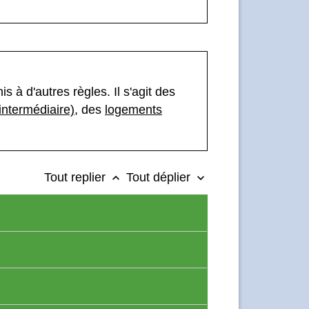
 à d'autres règles. Il s'agit des
intermédiaire)
, des
logements
Tout replier
Tout déplier
keyboard_arrow_up
keyboard_arrow_down