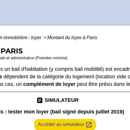
n immobilière : loyer
>
Montant du loyer à Paris
PARIS
gale et administrative (Première ministre)
ans un bail d'habitation (y compris bail mobilité) est enca
e
dépendent de la catégorie du logement (location vide
ns cas, un
complément de loyer
peut être prévu dans le 
assignment
SIMULATEUR
is : tester mon loyer (bail signé depuis juillet 2019)
open_in_new
Accéder au simulateur