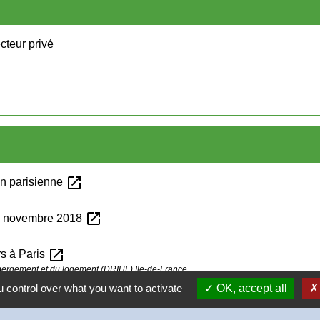
cteur privé
open_in_new
on parisienne
open_in_new
23 novembre 2018
open_in_new
rs à Paris
ébergement et du logement (DRIHL) Ile-de-France
 control over what you want to activate
OK, accept all
open_in_new
érence
ébergement et du logement (DRIHL) Ile-de-France