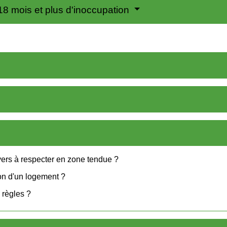
18 mois et plus d'inoccupation
yers à respecter en zone tendue ?
tion d'un logement ?
 règles ?