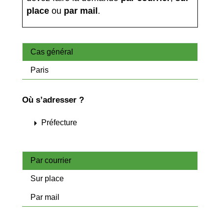
place
ou
par mail
.
Cas général
Paris
Où s’adresser ?
arrow_right
Préfecture
Par courrier
Sur place
Par mail