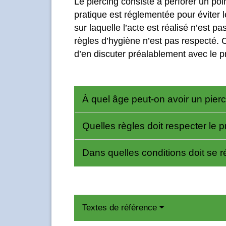
Le piercing consiste à perforer un poi
pratique est réglementée pour éviter le
sur laquelle l’acte est réalisé n’est p
règles d’hygiène n’est pas respecté. C
d’en discuter préalablement avec le p
À quel âge peut-on avoir un pier
Quelles règles doit respecter le 
Dans quelles conditions doit se r
Textes de référence