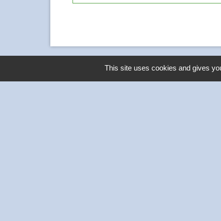
This site uses cookies and gives you
Contacts
Commune de Thivars
2 place de la Mairie
28630 Thivars - FRANCE
+33 2 37 26 40 21
-
Mentions légales
Politique de confidentialité