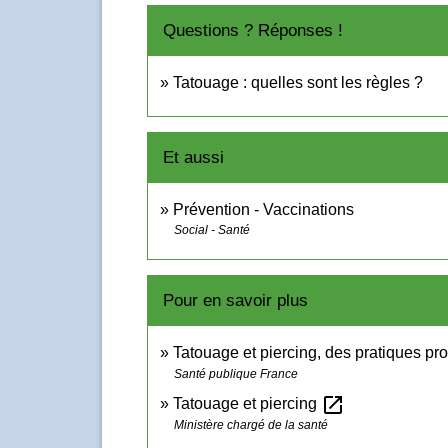
Questions ? Réponses !
Tatouage : quelles sont les règles ?
Et aussi
Prévention - Vaccinations
Social - Santé
Pour en savoir plus
Tatouage et piercing, des pratiques pr
Santé publique France
open_in_new
Tatouage et piercing
Ministère chargé de la santé