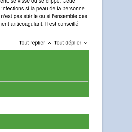
ent, se visse ou se clippe. Cette
d'infections si la peau de la personne
e n’est pas stérile ou si l’ensemble des
ent anticoagulant. Il est conseillé
Tout replier
Tout déplier
keyboard_arrow_up
keyboard_arrow_down