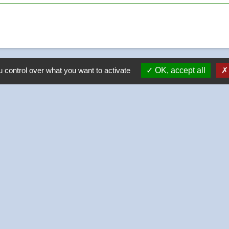
 control over what you want to activate
OK, accept all
-
-
-
Accessibilité
Plan du site
Gestion des cookies