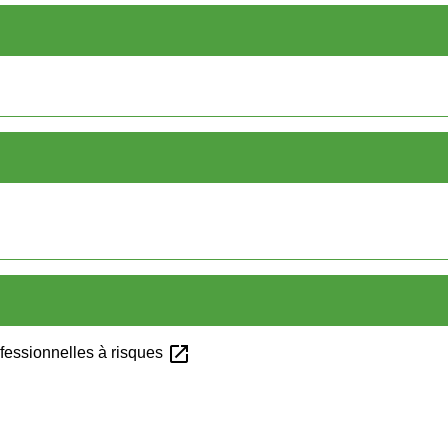
open_in_new
ofessionnelles à risques