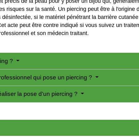
nt précis de la peau pour y poser un bijou qui, généralem
s risques sur la santé. Un piercing peut être à l'origine 
as désinfectée, si le matériel pénétrant la barrière cutané
et acte peut être contre indiqué si vous suivez un traitem
rofessionnel et son médecin traitant.
cing ?
professionnel qui pose un piercing ?
éaliser la pose d'un piercing ?