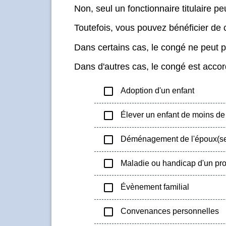
Non, seul un fonctionnaire titulaire peu
Toutefois, vous pouvez bénéficier de 
Dans certains cas, le congé ne peut pa
Dans d'autres cas, le congé est acco
check_box_outline_blank
Adoption d'un enfant
check_box_outline_blank
Élever un enfant de moins de
check_box_outline_blank
Déménagement de l'époux(se)
check_box_outline_blank
Maladie ou handicap d'un pr
check_box_outline_blank
Évènement familial
check_box_outline_blank
Convenances personnelles