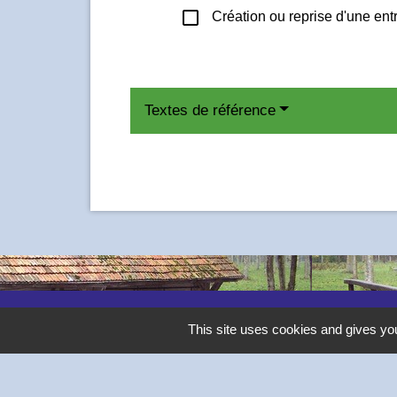
check_box_outline_blank
Création ou reprise d'une ent
Textes de référence
Contacts
This site uses cookies and gives you
Commune de Thivars
2 place de la Mairie