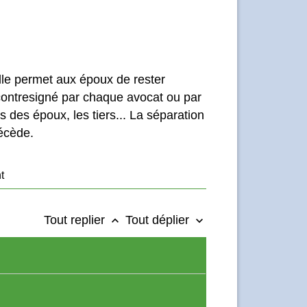
lle permet aux époux de rester
ontresigné par chaque avocat ou par
 des époux, les tiers... La séparation
décède.
t
Tout replier
Tout déplier
keyboard_arrow_up
keyboard_arrow_down