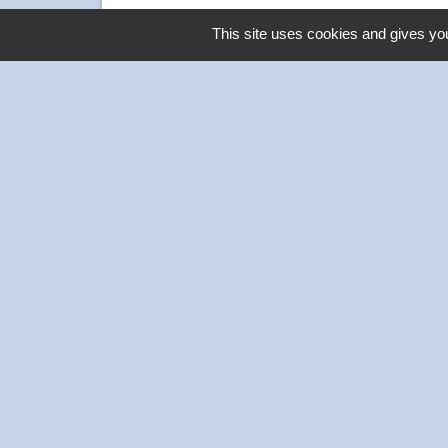
This site uses cookies and gives you
Contacts
Commune de Thivars
2 place de la Mairie
28630 Thivars - FRANCE
+33 2 37 26 40 21
-
Mentions légales
Politique de confidentialité