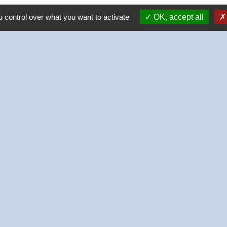
 control over what you want to activate
OK, accept all
-
-
-
Accessibilité
Plan du site
Gestion des cookies