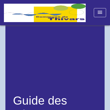
menu
Guide des