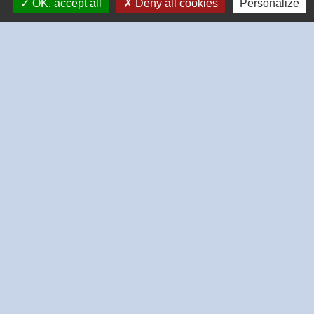
OK, accept all
Deny all cookies
Personalize
conduire
Suspension judiciaire du permis de
conduire
Signaler une erreur sur cette page
Contacts
Commune de Thivars
2 place de la Mairie
28630 Thivars - FRANCE
+33 2 37 26 40 21