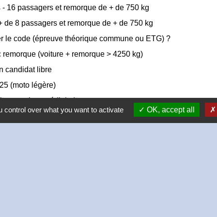
 - 16 passagers et remorque de + de 750 kg
+ de 8 passagers et remorque de + de 750 kg
er le code (épreuve théorique commune ou ETG) ?
c remorque (voiture + remorque > 4250 kg)
 candidat libre
25 (moto légère)
issance intermédiaire)
 control over what you want to activate
OK, accept all
plus de 3,5 tonnes