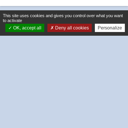
This site uses cookies and gives you control over what you want
to activate
OK, accept all
Deny all cookies
Personalize
Contacts
Commune de Thivars
2 place de la Mairie
28630 Thivars - FRANCE
+33 2 37 26 40 21
-
-
Mentions légales
Politique de confidentialité
-
-
Accessibilité
Plan du site
Gestion des cookies