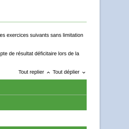
s exercices suivants sans limitation
 de résultat déficitaire lors de la
Tout replier
Tout déplier
keyboard_arrow_up
keyboard_arrow_down