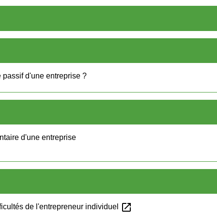
le passif d'une entreprise ?
ontaire d'une entreprise
open_in_new
ficultés de l'entrepreneur individuel