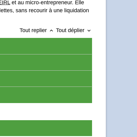
EIRL
et au micro-entrepreneur. Elle
ettes, sans recourir à une liquidation
Tout replier
Tout déplier
keyboard_arrow_up
keyboard_arrow_down