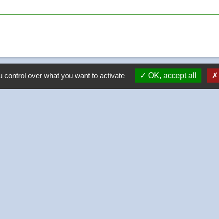
 control over what you want to activate
OK, accept all
-
-
-
Accessibilité
Plan du site
Gestion des cookies