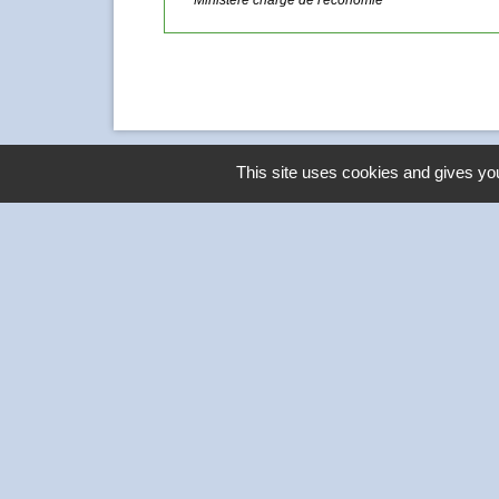
This site uses cookies and gives you
Contacts
Commune de Thivars
2 place de la Mairie
28630 Thivars - FRANCE
+33 2 37 26 40 21
-
Mentions légales
Politique de confidentialité