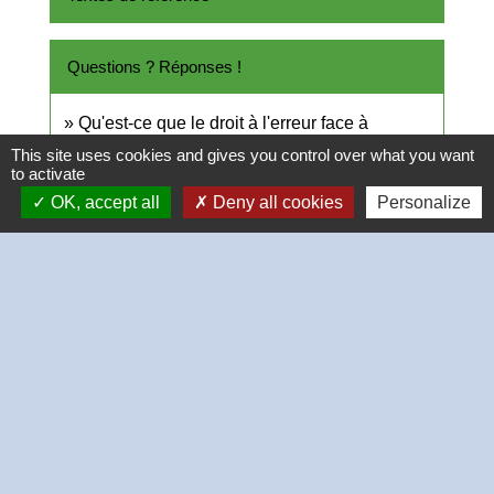
Questions ? Réponses !
Qu'est-ce que le droit à l'erreur face à
l'administration ?
This site uses cookies and gives you control over what you want
to activate
Qu'est-ce que la médiation administrative ?
OK, accept all
Deny all cookies
Personalize
Et aussi
Litiges avec l'administration : recours
administratif, défenseur des droits
Papiers - Citoyenneté - Élections
Agir en justice contre l'administration
Papiers - Citoyenneté - Élections
Litige avec l'administration : saisir le
Défenseur des droits