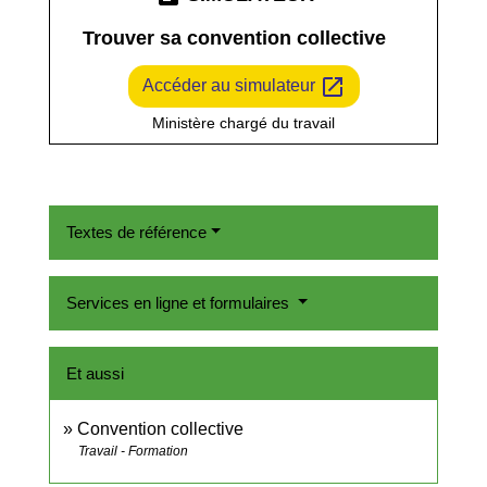
Trouver sa convention collective
open_in_new
Accéder au simulateur
Ministère chargé du travail
Textes de référence
Services en ligne et formulaires
Et aussi
Convention collective
Travail - Formation