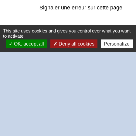
Signaler une erreur sur cette page
This site uses cookies and gives you control over what you want
to activate
OK, accept all
Deny all cookies
Personalize
Contacts
Commune de Thivars
2 place de la Mairie
28630 Thivars - FRANCE
+33 2 37 26 40 21
-
-
Mentions légales
Politique de confidentialité