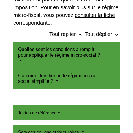
imposition. Pour en savoir plus sur le régime
micro-fiscal, vous pouvez
consulter la fiche
correspondante
.
Tout replier
Tout déplier
keyboard_arrow_up
keyboard_arrow_down
Quelles sont les conditions à remplir
pour appliquer le régime micro-social ?
Comment fonctionne le régime micro-
social simplifié ?
Textes de référence
Services en ligne et formulaires