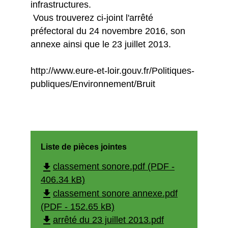
infrastructures.
Vous trouverez ci-joint l'arrêté
préfectoral du 24 novembre 2016, son
annexe ainsi que le 23 juillet 2013.
http://www.eure-et-loir.gouv.fr/Politiques-
publiques/Environnement/Bruit
Liste de pièces jointes
file_download
classement sonore.pdf (PDF -
406.34 kB)
file_download
classement sonore annexe.pdf
(PDF - 152.65 kB)
file_download
arrêté du 23 juillet 2013.pdf