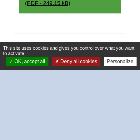
(PDF - 249.15 kB)
This site uses cookies and gives you control over what you want
to activate
OK, accept all
Deny all cookies
Personalize
Contacts
Commune de Thivars
2 place de la Mairie
28630 Thivars - FRANCE
+33 2 37 26 40 21