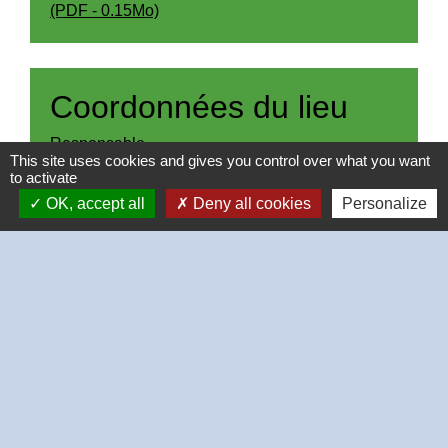
(PDF - 0.15Mo)
Coordonnées du lieu
Responsable
This site uses cookies and gives you control over what you want
-
to activate
Adresse
OK, accept all
Deny all cookies
Personalize
Place de la mairie
28630 Thivars
Téléphone(s)
+33 2 37 26 40 21
Adresse email
-
Site Internet
-
Réseaux sociaux
-