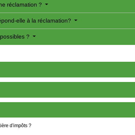
une réclamation ?
répond-elle à la réclamation?
 possibles ?
ière d'impôts ?