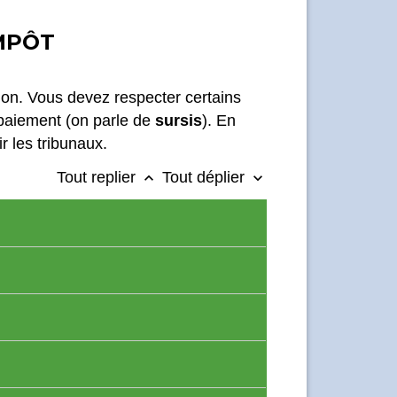
IMPÔT
ion. Vous devez respecter certains
 paiement (on parle de
sursis
). En
r les tribunaux.
Tout replier
Tout déplier
keyboard_arrow_up
keyboard_arrow_down