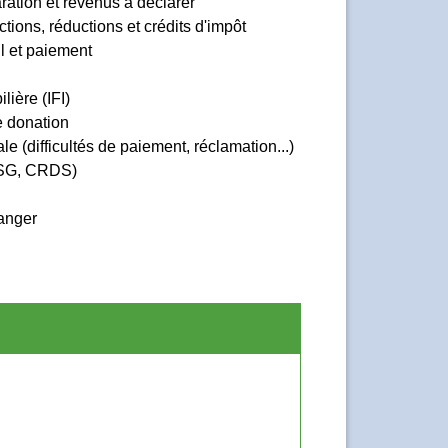
aration et revenus à déclarer
ctions, réductions et crédits d'impôt
ul et paiement
lière (IFI)
e donation
ale (difficultés de paiement, réclamation...)
CSG, CRDS)
ranger