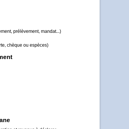
ement, prélèvement, mandat...)
te, chèque ou espèces)
ement
uane