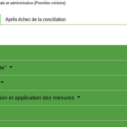
gale et administrative (Première ministre)
Après échec de la conciliation
nte"
tion et application des mesures