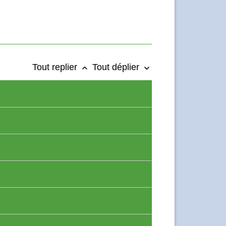
Tout replier
Tout déplier
keyboard_arrow_up
keyboard_arrow_down