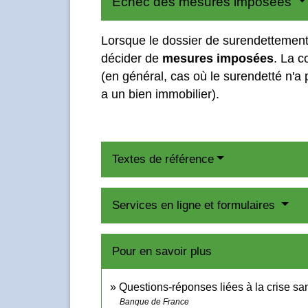
Échec des mesures imposées
Lorsque le dossier de surendettement 
décider de
mesures imposées
. La c
(en général, cas où le surendetté n'a 
a un bien immobilier).
Textes de référence
Services en ligne et formulaires
Pour en savoir plus
Questions-réponses liées à la crise san
Banque de France