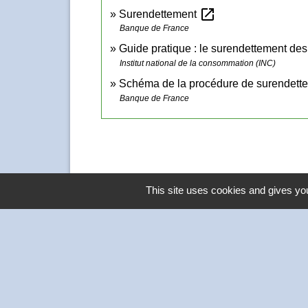
open_in_new
Surendettement
Banque de France
Guide pratique : le surendettement des
Institut national de la consommation (INC)
Schéma de la procédure de surendett
Banque de France
This site uses cookies and gives you
Contacts
Commune de Thivars