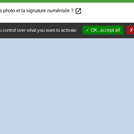
open_in_new
la photo et la signature numérisée ?
 control over what you want to activate
OK, accept all