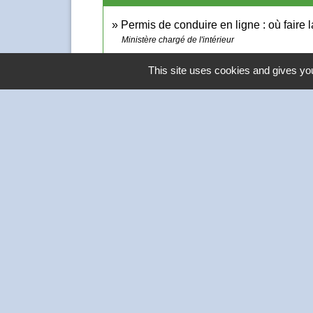
Permis de conduire en ligne : où faire 
Ministère chargé de l'intérieur
This site uses cookies and gives you
Contacts
Commune de Thivars
2 place de la Mairie
28630 Thivars - FRANCE
+33 2 37 26 40 21