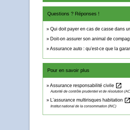
Questions ? Réponses !
Qui doit payer en cas de casse dans 
Doit-on assurer son animal de compag
Assurance auto : qu'est-ce que la garant
Pour en savoir plus
open_in_new
Assurance responsabilité civile
Autorité de contrôle prudentiel et de résolution (
open_in_n
L'assurance multirisques habitation
Institut national de la consommation (INC)