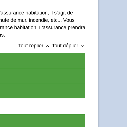
assurance habitation, il s'agit de
ute de mur, incendie, etc... Vous
urance habitation. L'assurance prendra
ns.
Tout replier
Tout déplier
keyboard_arrow_up
keyboard_arrow_down