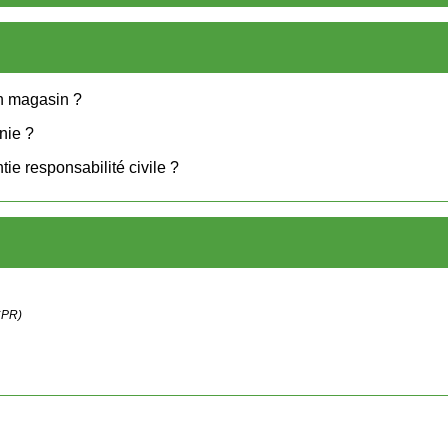
un magasin ?
nie ?
ie responsabilité civile ?
ACPR)
ew