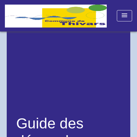
menu
Guide des