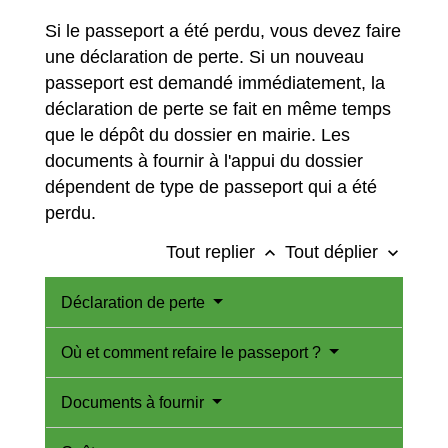
Si le passeport a été perdu, vous devez faire
une déclaration de perte. Si un nouveau
passeport est demandé immédiatement, la
déclaration de perte se fait en même temps
que le dépôt du dossier en mairie. Les
documents à fournir à l'appui du dossier
dépendent de type de passeport qui a été
perdu.
Tout replier
Tout déplier
keyboard_arrow_up
keyboard_arrow_down
Déclaration de perte
Où et comment refaire le passeport ?
Documents à fournir