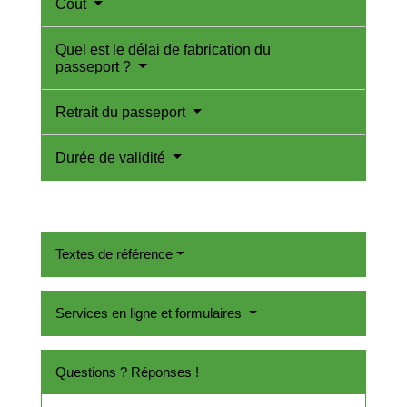
Coût
Quel est le délai de fabrication du
passeport ?
Retrait du passeport
Durée de validité
Textes de référence
Services en ligne et formulaires
Questions ? Réponses !