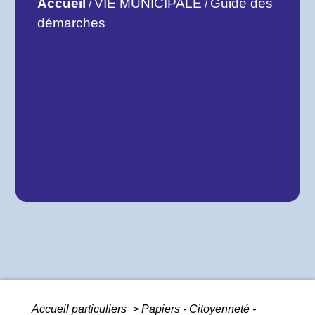
Accueil
VIE MUNICIPALE
Guide des
/
/
démarches
Accueil particuliers
>
Papiers - Citoyenneté -