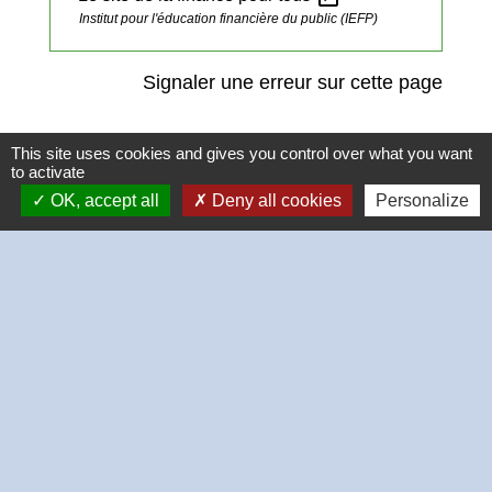
Institut pour l'éducation financière du public (IEFP)
Signaler une erreur sur cette page
This site uses cookies and gives you control over what you want
to activate
OK, accept all
Deny all cookies
Personalize
Contacts
Commune de Thivars
2 place de la Mairie
28630 Thivars - FRANCE
+33 2 37 26 40 21