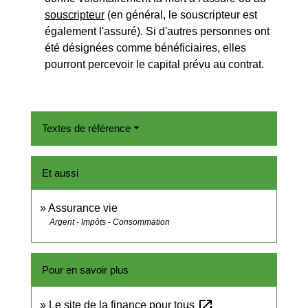
souscripteur
(en général, le souscripteur est
également l'assuré). Si d'autres personnes ont
été désignées comme bénéficiaires, elles
pourront percevoir le capital prévu au contrat.
Textes de référence
Et aussi
Assurance vie
Argent - Impôts - Consommation
Pour en savoir plus
open_in_new
Le site de la finance pour tous