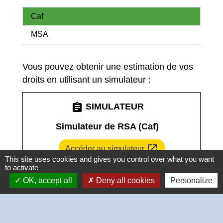
Caf
MSA
Vous pouvez obtenir une estimation de vos
droits en utilisant un simulateur :
assignment
SIMULATEUR
Simulateur de RSA (Caf)
open_in_new
Accéder au simulateur
This site uses cookies and gives you control over what you want
Ministère chargé des affaires sociales
to activate
OK, accept all
Deny all cookies
Personalize
Vous pouvez vous renseigner auprès de
votre Caf :