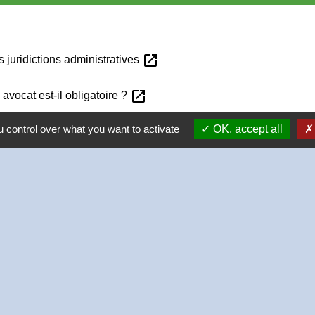
open_in_new
 juridictions administratives
open_in_new
avocat est-il obligatoire ?
 control over what you want to activate
OK, accept all