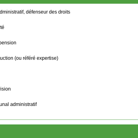
dministratif, défenseur des droits
rté
spension
ruction (ou référé expertise)
vision
nal administratif