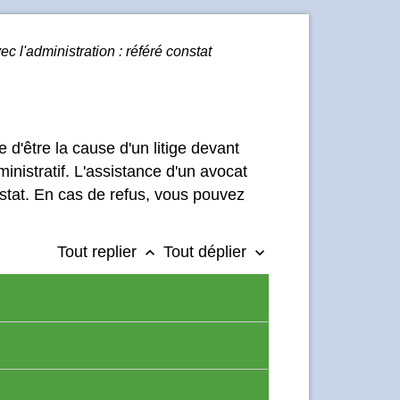
vec l'administration : référé constat
 d'être la cause d'un litige devant
inistratif. L'assistance d'un avocat
onstat. En cas de refus, vous pouvez
Tout replier
Tout déplier
keyboard_arrow_up
keyboard_arrow_down