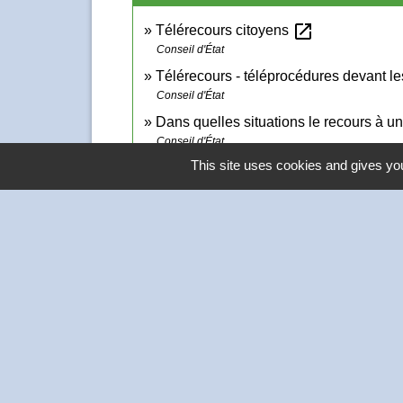
open_in_new
Télérecours citoyens
Conseil d'État
Télérecours - téléprocédures devant les
Conseil d'État
Dans quelles situations le recours à un 
Conseil d'État
This site uses cookies and gives you
Contacts