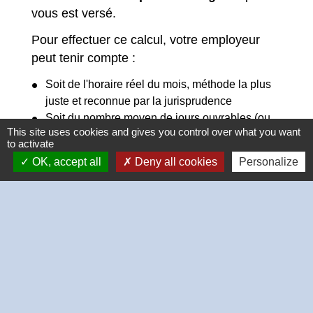
vous est versé.
Pour effectuer ce calcul, votre employeur
peut tenir compte :
Soit de l'horaire réel du mois, méthode la plus
juste et reconnue par la jurisprudence
Soit du nombre moyen de
jours ouvrables
(ou
This site uses cookies and gives you control over what you want
ouvrés
)
to activate
Soit du nombre réel de jours ouvrables (ou
OK, accept all
Deny all cookies
Personalize
ouvrés)
Exemple
edit
Vous avez perçu un salaire de
21 840 €
brut au cours de votre période de
référence prise en compte pour le
calcul de vos indemnités (soit
1 820 €
par mois).