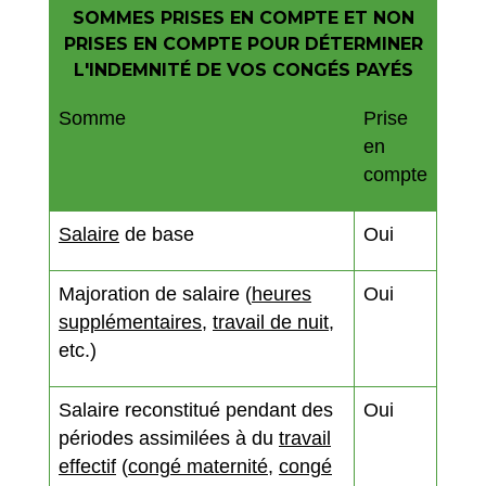
SOMMES PRISES EN COMPTE ET NON
PRISES EN COMPTE POUR DÉTERMINER
L'INDEMNITÉ DE VOS CONGÉS PAYÉS
Somme
Prise
en
compte
Salaire
de base
Oui
Majoration de salaire (
heures
Oui
supplémentaires
,
travail de nuit
,
etc.)
Salaire reconstitué pendant des
Oui
périodes assimilées à du
travail
effectif
(
congé maternité
,
congé