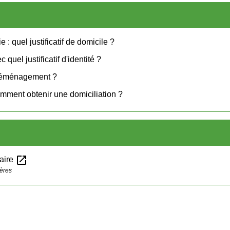
e : quel justificatif de domicile ?
c quel justificatif d'identité ?
 déménagement ?
omment obtenir une domiciliation ?
open_in_new
laire
gères