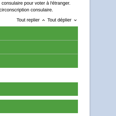
 consulaire pour voter à l'étranger.
circonscription consulaire.
Tout replier
Tout déplier
keyboard_arrow_up
keyboard_arrow_down