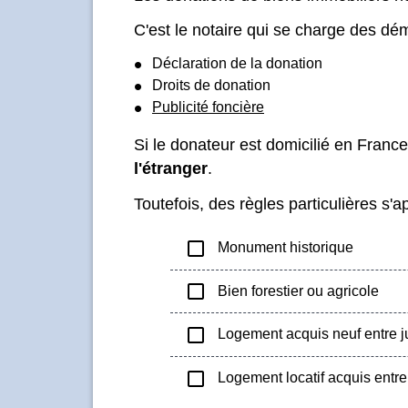
C'est le notaire qui se charge des dém
Déclaration de la donation
Droits de donation
Publicité foncière
Si le donateur est domicilié en Fran
l'étranger
.
Toutefois, des règles particulières s'
check_box_outline_blank
Monument historique
check_box_outline_blank
Bien forestier ou agricole
check_box_outline_blank
Logement acquis neuf entre j
check_box_outline_blank
Logement locatif acquis entr