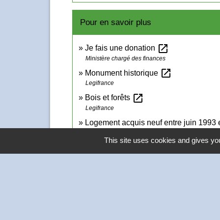
Pour en savoir plus
open_in_new
Je fais une donation
Ministère chargé des finances
open_in_new
Monument historique
Legifrance
open_in_new
Bois et forêts
Legifrance
Logement acquis neuf entre juin 1993
Legifrance
This site uses cookies and gives you
Logement locatif acquis entre août 1
Legifrance