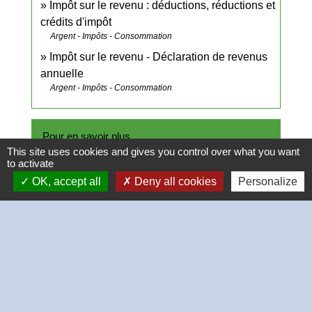
Impôt sur le revenu : déductions, réductions et
crédits d'impôt
Argent - Impôts - Consommation
Impôt sur le revenu - Déclaration de revenus
annuelle
Argent - Impôts - Consommation
Pour en savoir plus
This site uses cookies and gives you control over what you want
to activate
open_in_new
Site des impôts
OK, accept all
Deny all cookies
Personalize
Ministère chargé des finances
Brochure pratique 2023 - Déclaration des
open_in_new
revenus de 2022
Ministère chargé des finances
Impôt sur le revenu : dépliants d'information
open_in_new
Ministère chargé des finances