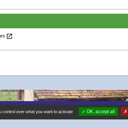
open_in_new
ses
 control over what you want to activate
OK, accept all